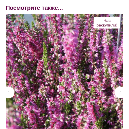
Посмотрите также...
Напишите хозяйке питомника
Нас
раскупили)
+7
Соглашаюсь с политикой конфиденциальности
сайта
ЕСТЬ ВОПРОС
Навигация
Каталог
Новости
О питомнике
Контакты
Оплата и доставка
Оферта