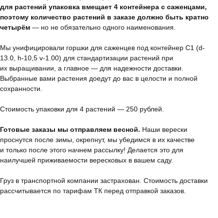
для растений упаковка вмещает 4 контейнера с саженцами,
поэтому количество растений в заказе должно быть кратно
четырём
— но не обязательно одного наименования.
Мы унифицировали горшки для саженцев под контейнер С1 (d-
13.0, h-10,5 v-1.00) для стандартизации растений при
их выращивании, а главное — для надежности доставки.
Выбранные вами растения доедут до вас в целости и полной
сохранности.
Стоимость упаковки для 4 растений — 250 рублей.
Питомник растений
Готовые заказы мы отправляем весной.
Наши верески
ПРО
проснутся после зимы, окрепнут, мы убедимся в их качестве
вереск
и только после этого начнем рассылку! Делается это для
наилучшей приживаемости вересковых в вашем саду.
+7 (931) 120 44 90
sale@proveresk.ru
Груз в транспортной компании застрахован. Стоимость доставки
рассчитывается по тарифам ТК перед отправкой заказов.
Подпишитесь на нас: